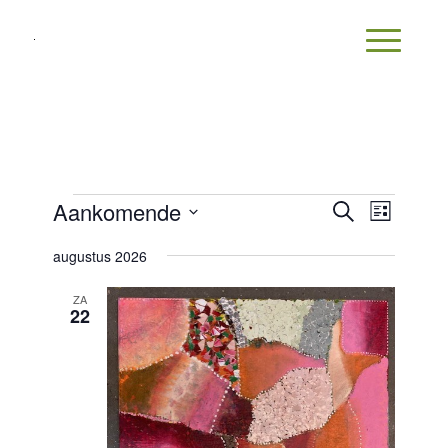
EVENEMENTEN
EVENEM
Evenem
Aankomende
Zoeken
Lijst
weerga
ZOEKEN
Selecteer
navigat
augustus 2026
EN
een
WEERGE
datum.
ZA
22
NAVIGAT