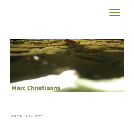
Schildercursus Nijmegen